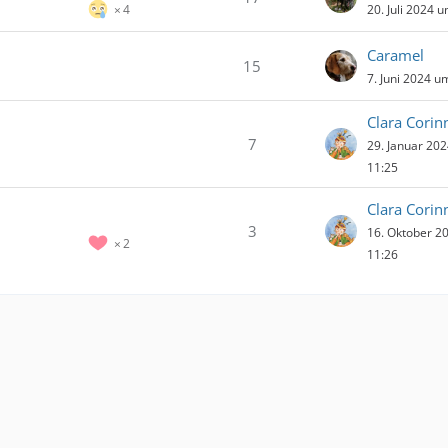
20. Juli 2024 
4
Caramel
15
7. Juni 2024 u
Clara Corin
7
29. Januar 20
11:25
Clara Corin
3
16. Oktober 2
2
11:26