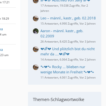
🌈💔🌈 Abschied von Sally 🌈💔
um 17:21
17 Antworten, 19.038 Zugriffe, Vor 2
Jahren
Leo – männl., kastr., geb. 02.2018
m 18:29
15 Antworten, 4.990 Zugriffe, Vor 2 Jahren
na
Aaron - männl. kastr., geb.
24 um
02.2009
26 Antworten, 8.420 Zugriffe, Vor 3 Jahren
💔🌈💔 Und plötzlich bist du nicht
na
mehr da ….💔🌈💔
023 um
14 Antworten, 6.064 Zugriffe, Vor 2 Jahren
🐾💔🐾 Rocky ... blieben nur
wenige Monate in Freiheit 🐾💔🐾
11 Antworten, 4.061 Zugriffe, Vor 2 Jahren
Themen-Schlagwortwolke