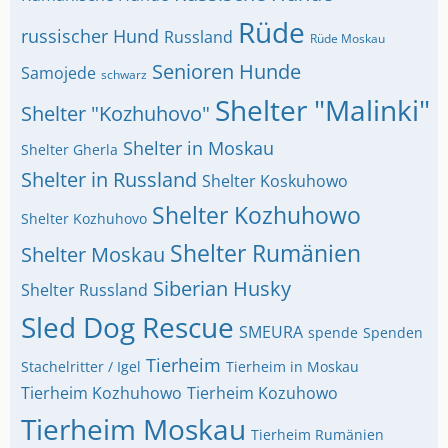
Rüde
russischer Hund
Russland
Rüde Moskau
Senioren Hunde
Samojede
schwarz
Shelter "Malinki"
Shelter "Kozhuhovo"
Shelter in Moskau
Shelter Gherla
Shelter in Russland
Shelter Koskuhowo
Shelter Kozhuhowo
Shelter Kozhuhovo
Shelter Rumänien
Shelter Moskau
Siberian Husky
Shelter Russland
Sled Dog Rescue
SMEURA
spende
Spenden
Tierheim
Stachelritter / Igel
Tierheim in Moskau
Tierheim Kozhuhowo
Tierheim Kozuhowo
Tierheim Moskau
Tierheim Rumänien