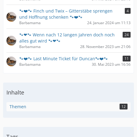
🐾❤️🐾 Finch und Twix – Gitterstäbe sprengen
4
und Hoffnung schenken 🐾❤️🐾
Barbamama
24. Januar 2024 um 11:13
🐾❤🐾 Wenn nach 12 langen Jahren doch noch
24
alles gut wird 🐾❤🐾
Barbamama
28. November 2023 um 21:06
🐾❤️🐾 Last Minute Ticket für Duncan🐾❤️🐾
11
Barbamama
30. Mai 2023 um 16:56
Inhalte
Themen
12
Tags