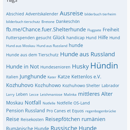
Ausreise
Abschied
Adventskalender
bilderbuch tierheim
Dankeschön
bilderbuch tierschutz
Bretone
fb.me/Chance.fuer.Shelterhunde
Freiheit
Flugpate
Glück
Hilfe
Futterspenden gesucht
handicap Hund
Hund
hunde
Hund aus Moskau
Hund aus Russland
Hunde aus Russland
Hunde aus dem Tierschutz
Hündin
Husky
Hunde in Not
Hundesenioren
Junghunde
Katze
Kettenlos e.V.
Italien
Kater
Kozhuhovo
Kozhuhowo
Kozhuhowo Shelter
Labrador
mittleres Alter
Leben
Larry
Lecce
Leishmaniose
Malinka
Notfall
Moskau
Notfelle OS-Land
Notfelle
Pension Russland
Pro Canes et Equos
regenbogenbrücke
Reise
Reisepfötchen
rumänien
Reisekosten
Russische Hunde
Rumänische Hunde