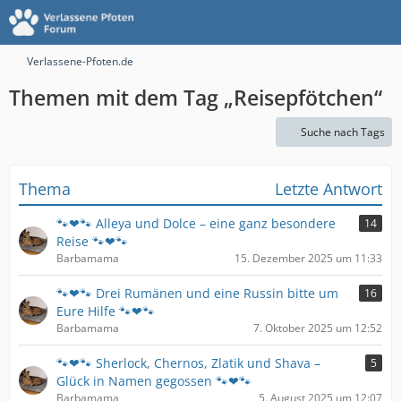
Verlassene-Pfoten.de
Themen mit dem Tag „Reisepfötchen“
Suche nach Tags
Thema
Letzte Antwort
🐾❤🐾 Alleya und Dolce – eine ganz besondere
14
Reise 🐾❤🐾
Barbamama
15. Dezember 2025 um 11:33
🐾❤🐾 Drei Rumänen und eine Russin bitte um
16
Eure Hilfe 🐾❤🐾
Barbamama
7. Oktober 2025 um 12:52
🐾❤🐾 Sherlock, Chernos, Zlatik und Shava –
5
Glück in Namen gegossen 🐾❤🐾
Barbamama
5. August 2025 um 12:07