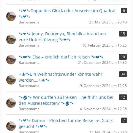
🐾❤🐾Doppeltes Glück oder Ausreise im Quadrat
6
🐾❤🐾
Barbamama
21. Mai 2025 um 23:48
🐾❤🐾 Jenny, Dobrynya, Blinchik – brauchen
15
eure Unterstützung 🐾❤🐾
Barbamama
10. Februar 2025 um 16:26
🐾❤️🐾 Elsa – endlich darf ich reisen 🐾❤️🐾
10
Barbamama
21. Dezember 2024 um 14:35
⭐️🎄🐾Ein Weihnachtswunder könnte wahr
34
werden….⭐️🎄🐾
Barbamama
9. Dezember 2024 um 12:28
🐾🏠🐾 Wir durften ausreisen – helft ihr uns bei
12
den Ausreisekosten? 🐾🏠🐾
Barbamama
4. November 2024 um 12:05
🐾❤🐾 Donna – Pfötchen für die Reise ins Glück
7
gesucht 🐾❤🐾
Barbamama
31. Mai 2024 um 23:18