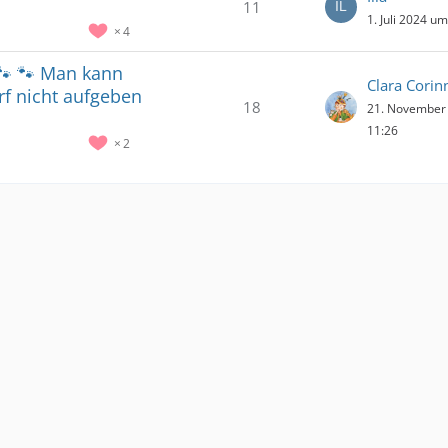
11
1. Juli 2024 u
4
🐾 🐾 Man kann
Clara Corin
arf nicht aufgeben
18
21. November
11:26
2