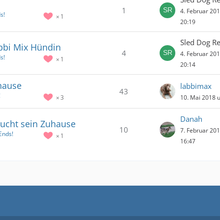
1
4. Februar 20
s!
1
20:19
Sled Dog R
abbi Mix Hündin
4
4. Februar 20
s!
1
20:14
uhause
labbimax
43
!
10. Mai 2018 
3
Danah
sucht sein Zuhause
10
7. Februar 20
Ends!
1
16:47