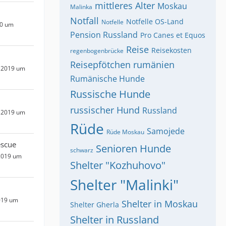
mittleres Alter
Moskau
Malinka
Notfall
Notfelle OS-Land
Notfelle
20 um
Pension Russland
Pro Canes et Equos
Reise
Reisekosten
regenbogenbrücke
Reisepfötchen
rumänien
 2019 um
Rumänische Hunde
Russische Hunde
russischer Hund
Russland
 2019 um
Rüde
Samojede
Rüde Moskau
escue
Senioren Hunde
schwarz
2019 um
Shelter "Kozhuhovo"
Shelter "Malinki"
019 um
Shelter in Moskau
Shelter Gherla
Shelter in Russland