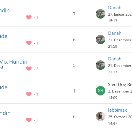
Danah
ndin
7
27. Januar 20
1
15:13
Danah
üde
6
21. Dezember
1
21:59
Danah
y Mix Hündin
5
21. Dezember
s!
2
21:37
Sled Dog R
üde
1
2. Dezember 
1
14:09
labbimax
ündin
6
25. Oktober 2
!
3
14:47