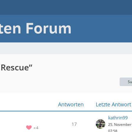
 Rescue“
Su
Antworten
Letzte Antwort
kathrin99
17
25. November
4
07:58