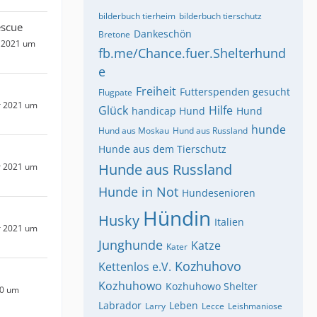
bilderbuch tierheim
bilderbuch tierschutz
escue
Dankeschön
Bretone
 2021 um
fb.me/Chance.fuer.Shelterhund
e
Freiheit
Futterspenden gesucht
Flugpate
r 2021 um
Glück
Hilfe
handicap Hund
Hund
hunde
Hund aus Moskau
Hund aus Russland
Hunde aus dem Tierschutz
Hunde aus Russland
r 2021 um
Hunde in Not
Hundesenioren
Hündin
Husky
Italien
r 2021 um
Junghunde
Katze
Kater
Kozhuhovo
Kettenlos e.V.
Kozhuhowo
Kozhuhowo Shelter
20 um
Labrador
Leben
Larry
Lecce
Leishmaniose