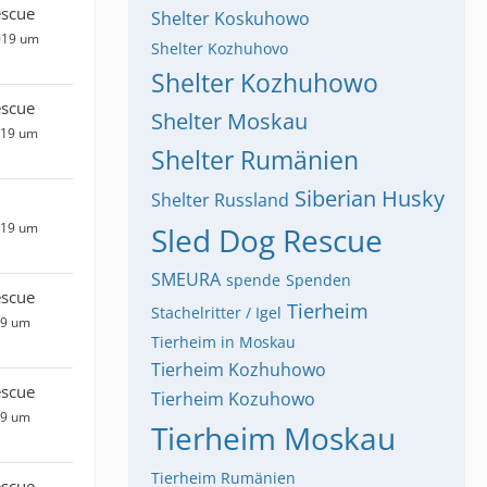
escue
Shelter Koskuhowo
019 um
Shelter Kozhuhovo
Shelter Kozhuhowo
escue
Shelter Moskau
019 um
Shelter Rumänien
Siberian Husky
Shelter Russland
019 um
Sled Dog Rescue
SMEURA
spende
Spenden
escue
Tierheim
Stachelritter / Igel
19 um
Tierheim in Moskau
Tierheim Kozhuhowo
escue
Tierheim Kozuhowo
19 um
Tierheim Moskau
Tierheim Rumänien
escue