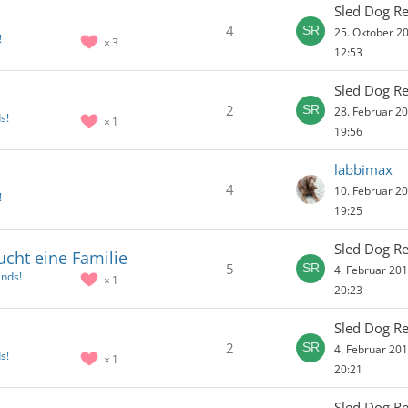
Sled Dog R
4
25. Oktober 2
!
3
12:53
Sled Dog R
2
28. Februar 2
s!
1
19:56
labbimax
4
10. Februar 2
!
19:25
Sled Dog R
ucht eine Familie
5
4. Februar 20
nds!
1
20:23
Sled Dog R
2
4. Februar 20
s!
1
20:21
Sled Dog R