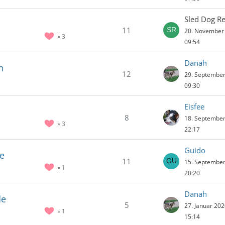
Sled Dog R
11
20. November
3
09:54
Danah
n
12
29. Septembe
09:30
Eisfee
8
18. Septembe
3
22:17
Guido
de
11
15. Septembe
1
20:20
Danah
de
5
27. Januar 20
1
15:14