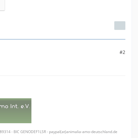
#2
289314 - BIC GENODEF1LSR - paypal(at)animalia-amo-deutschland.de