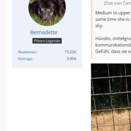
Zitat von Ca
Medium to upper m
same time she is s
shy.
Bernadette
Hündin, mittelgro
Pfoten-Legende
kommunikationsbere
Gefühl, dass sie 
Reaktionen
15.226
Beiträge
5.954