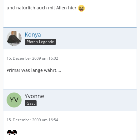
und auch noch
und natürlich auch mit Allen hier
mit Allen von
Konya
Fellchen in Not.....
Pfoten-Legende
15. Dezember 2009 um 16:02
Prima! Was lange währt....
Yvonne
Gast
15. Dezember 2009 um 16:54