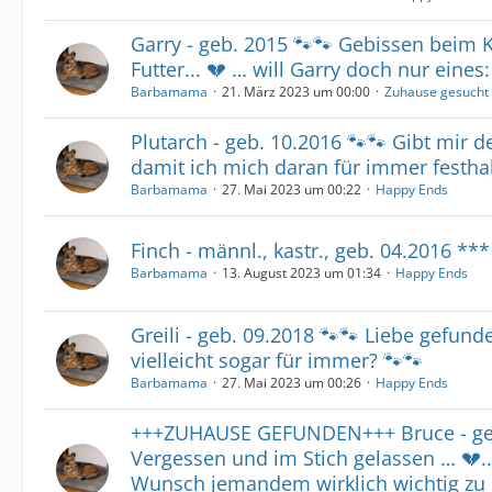
Garry - geb. 2015 🐾🐾 Gebissen beim
Futter... 💔 … will Garry doch nur eines
Barbamama
21. März 2023 um 00:00
Zuhause gesucht
Plutarch - geb. 10.2016 🐾🐾 Gibt mir d
damit ich mich daran für immer festha
Barbamama
27. Mai 2023 um 00:22
Happy Ends
Finch - männl., kastr., geb. 04.2016 *
Barbamama
13. August 2023 um 01:34
Happy Ends
Greili - geb. 09.2018 🐾🐾 Liebe gefunde
vielleicht sogar für immer? 🐾🐾
Barbamama
27. Mai 2023 um 00:26
Happy Ends
+++ZUHAUSE GEFUNDEN+++ Bruce - geb
Vergessen und im Stich gelassen … 💔..
Wunsch jemandem wirklich wichtig zu s