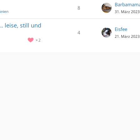
Barbamam
8
änien
31. März 2023
 leise, still und
Eisfee
4
21. März 2023
2