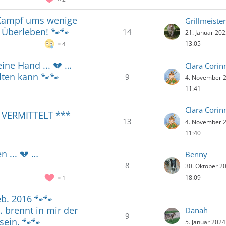
 Kampf ums wenige
Grillmeister
: Überleben! 🐾🐾
14
21. Januar 20
13:05
4
eine Hand ... 💔 …
Clara Corin
lten kann 🐾🐾
9
4. November 
11:41
Clara Corin
** VERMITTELT ***
13
4. November 
11:40
n ... 💔 …
Benny
8
30. Oktober 2
18:09
1
. 2016 🐾🐾
. brennt in mir der
Danah
9
ein. 🐾🐾
5. Januar 202