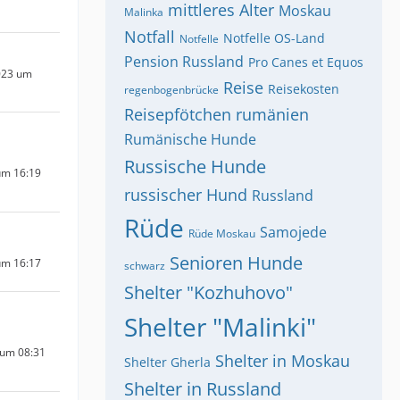
mittleres Alter
Moskau
Malinka
Notfall
Notfelle OS-Land
Notfelle
Pension Russland
Pro Canes et Equos
023 um
Reise
Reisekosten
regenbogenbrücke
Reisepfötchen
rumänien
Rumänische Hunde
Russische Hunde
um 16:19
russischer Hund
Russland
Rüde
Samojede
Rüde Moskau
Senioren Hunde
um 16:17
schwarz
Shelter "Kozhuhovo"
Shelter "Malinki"
 um 08:31
Shelter in Moskau
Shelter Gherla
Shelter in Russland