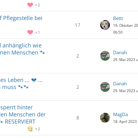
2
f Pflegestelle bei
Betti
17
19. Oktober 2
06:50
1
d anhänglich wie
einen Menschen 🐾
Danah
2
29. Mai 2023 
 Leben ... 💔 ...
Danah
n muss 🐾🐾
2
29. Mai 2023 
sperrt hinter
 den Menschen der
MagDa
8
🐾 RESERVIERT
18. April 2023
2