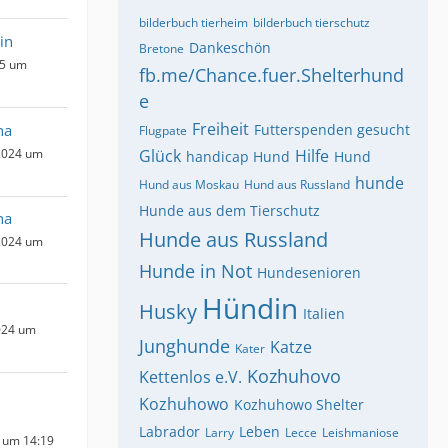
bilderbuch tierheim
bilderbuch tierschutz
in
Dankeschön
Bretone
25 um
fb.me/Chance.fuer.Shelterhund
e
Freiheit
na
Futterspenden gesucht
Flugpate
2024 um
Glück
Hilfe
handicap Hund
Hund
hunde
Hund aus Moskau
Hund aus Russland
Hunde aus dem Tierschutz
na
Hunde aus Russland
2024 um
Hunde in Not
Hundesenioren
Hündin
Husky
Italien
024 um
Junghunde
Katze
Kater
Kozhuhovo
Kettenlos e.V.
Kozhuhowo
Kozhuhowo Shelter
Labrador
Leben
Larry
Lecce
Leishmaniose
4 um 14:19