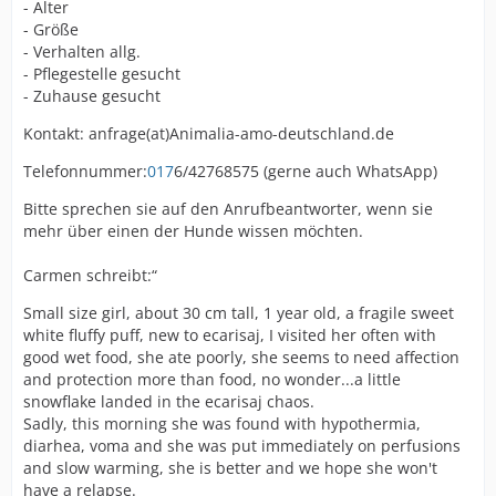
- ⁠Alter
- ⁠Größe
- ⁠Verhalten allg.
- ⁠Pflegestelle gesucht
- ⁠Zuhause gesucht
Kontakt: anfrage(at)Animalia-amo-deutschland.de
Telefonnummer:
017
6/42768575 (gerne auch WhatsApp)
Bitte sprechen sie auf den Anrufbeantworter, wenn sie
mehr über einen der Hunde wissen möchten.
Carmen schreibt:“
Small size girl, about 30 cm tall, 1 year old, a fragile sweet
white fluffy puff, new to ecarisaj, I visited her often with
good wet food, she ate poorly, she seems to need affection
and protection more than food, no wonder...a little
snowflake landed in the ecarisaj chaos.
Sadly, this morning she was found with hypothermia,
diarhea, voma and she was put immediately on perfusions
and slow warming, she is better and we hope she won't
have a relapse.