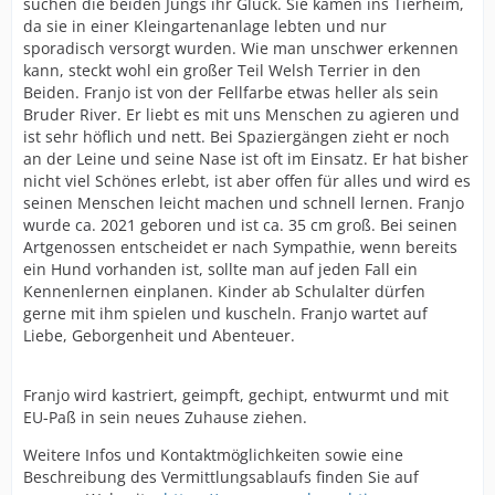
suchen die beiden Jungs ihr Glück. Sie kamen ins Tierheim,
da sie in einer Kleingartenanlage lebten und nur
sporadisch versorgt wurden. Wie man unschwer erkennen
kann, steckt wohl ein großer Teil Welsh Terrier in den
Beiden. Franjo ist von der Fellfarbe etwas heller als sein
Bruder River. Er liebt es mit uns Menschen zu agieren und
ist sehr höflich und nett. Bei Spaziergängen zieht er noch
an der Leine und seine Nase ist oft im Einsatz. Er hat bisher
nicht viel Schönes erlebt, ist aber offen für alles und wird es
seinen Menschen leicht machen und schnell lernen. Franjo
wurde ca. 2021 geboren und ist ca. 35 cm groß. Bei seinen
Artgenossen entscheidet er nach Sympathie, wenn bereits
ein Hund vorhanden ist, sollte man auf jeden Fall ein
Kennenlernen einplanen. Kinder ab Schulalter dürfen
gerne mit ihm spielen und kuscheln. Franjo wartet auf
Liebe, Geborgenheit und Abenteuer.
Franjo wird kastriert, geimpft, gechipt, entwurmt und mit
EU-Paß in sein neues Zuhause ziehen.
Weitere Infos und Kontaktmöglichkeiten sowie eine
Beschreibung des Vermittlungsablaufs finden Sie auf