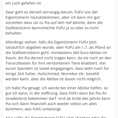
ein Loch gefallen ist.
Zwar geht es derzeit vorrangig darum, FUFU von der
Eigentümerin loszubekommen, aber ich kann mir gut
vorstellen dass sie zu Pia auf den Hof könnte, denn die
Stallbesitzerin kann/möchte FUFU ja so oder so nicht
behalten.
Allerdings stehen -falls die Eigentümerin FUFU jetzt
tatsächlich abgeben würde, oder FUFU am 1.7. als Pfand an
die Stallbetreiberin geht- mindestens 660 Euro Ablöse im
Raum, die Pia derzeit nicht tragen kann, da sie noch an den
Tierarztkosten für ihre verstorbenen Tiere knabbert. Von
euren Spenden ist soviel eingegangen, dass wohl noch für
einige Zeit Futter, Hufschmied, Wurmkur etc. bezahlt
werden kann, aber die Ablöse ist davon nicht möglich.
Ich habe Pia gesagt, ich würde bei einer Ablöse helfen, so
gut ich kann, in der Hoffnung, dass FUFU dann bei Pia ihr
Gnadenbrot bekommen darf. Und ab Ende des Jahres kann
Pia sich dann finanziell auch wieder selbst um alles
kümmern, was FUFU anbelangt.
Also sollte die Eigentümerin FUFU jetzt abgeben oder die