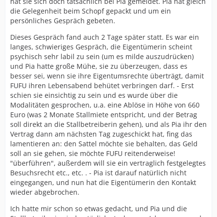
hat sie sich doch tatsächlich bei Pia gemeldet. Pia hat gleich
die Gelegenheit beim Schopf gepackt und um ein
persönliches Gespräch gebeten.
Dieses Gespräch fand auch 2 Tage später statt. Es war ein
langes, schwieriges Gespräch, die Eigentümerin scheint
psychisch sehr labil zu sein (um es milde auszudrücken)
und Pia hatte große Mühe, sie zu überzeugen, dass es
besser sei, wenn sie ihre Eigentumsrechte überträgt, damit
FUFU ihren Lebensabend behütet verbringen darf. - Erst
schien sie einsichtig zu sein und es wurde über die
Modalitäten gesprochen, u.a. eine Ablöse in Höhe von 660
Euro (was 2 Monate Stallmiete entspricht, und der Betrag
soll direkt an die Stallbetreiberin gehen), und als Pia ihr den
Vertrag dann am nächsten Tag zugeschickt hat, fing das
lamentieren an: den Sattel möchte sie behalten, das Geld
soll an sie gehen, sie möchte FUFU reitenderweise!
"überführen", außerdem will sie ein vertraglich festgelegtes
Besuchsrecht etc., etc. . - Pia ist darauf natürlich nicht
eingegangen, und nun hat die Eigentümerin den Kontakt
wieder abgebrochen.
Ich hatte mir schon so etwas gedacht, und Pia und die