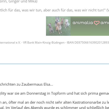
Thorin, Ginger und Mika)
lich für das, was wir tun, aber auch für das, was wir nicht tun!" (V
ternational e.V. - VR Bank Main-Kinzig-Büdingen - IBAN DE87506616390201289
chrichten zu Zaubermaus Elsa...
ility war sie am Donnerstag in Topform und hat sich prima gema
n an, öfter mal an der noch nicht sehr alten Kastrationsnarbe zu
al. Im Verlauf des Abends wurde es schlimmer und schließlich b