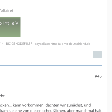
oltaire)
314 - BIC GENODEF1LSR - paypal(at)animalia-amo-deutschland.de
#45
cht.
 lecken... kann vorkommen, dachten wir zunächst, und
ekam sie eine von diesen scheußlichen, aber manchmal halt