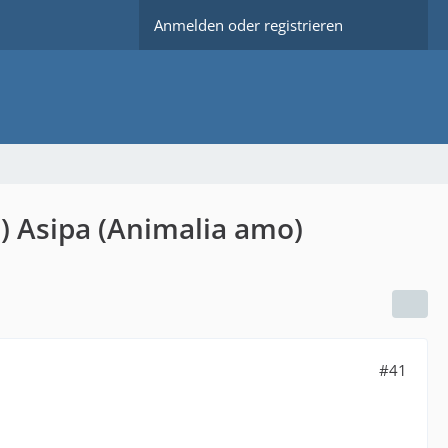
Anmelden oder registrieren
n) Asipa (Animalia amo)
#41