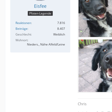
Eisfee
Pfoten-Legende
Reaktionen
7.816
Beiträge
8.407
Geschlecht
Weiblich
Wohnort
Nieders., Nähe Alfeld/Leine
Chris