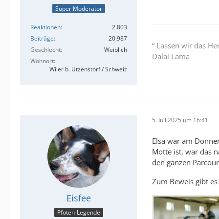
Super Moderator
Reaktionen
2.803
Beiträge
20.987
“ Lassen wir das He
Geschlecht
Weiblich
Dalai Lama
Wohnort
Wiler b. Utzenstorf / Schweiz
5. Juli 2025 um 16:41
Elsa war am Donners
Motte ist, war das 
den ganzen Parcours
Zum Beweis gibt es 
Eisfee
Pfoten-Legende