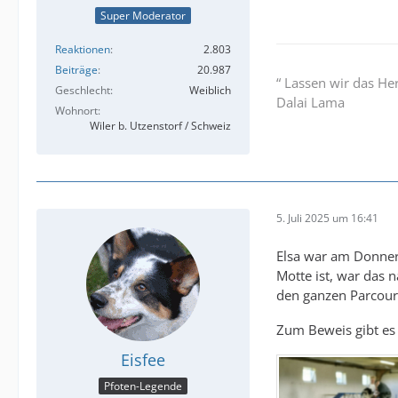
Super Moderator
Reaktionen
2.803
Beiträge
20.987
“ Lassen wir das He
Geschlecht
Weiblich
Dalai Lama
Wohnort
Wiler b. Utzenstorf / Schweiz
5. Juli 2025 um 16:41
Elsa war am Donners
Motte ist, war das 
den ganzen Parcours
Zum Beweis gibt es 
Eisfee
Pfoten-Legende