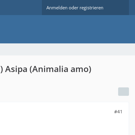
Anmelden oder registrieren
n) Asipa (Animalia amo)
#41