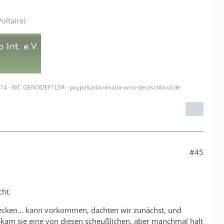
oltaire)
314 - BIC GENODEF1LSR - paypal(at)animalia-amo-deutschland.de
#45
cht.
 lecken... kann vorkommen, dachten wir zunächst, und
ekam sie eine von diesen scheußlichen, aber manchmal halt