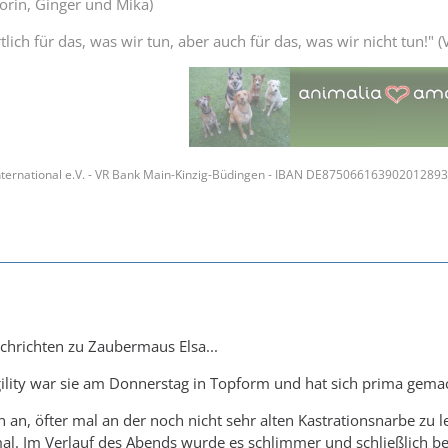
Thorin, Ginger und Mika)
lich für das, was wir tun, aber auch für das, was wir nicht tun!" (V
ternational e.V. - VR Bank Main-Kinzig-Büdingen - IBAN DE87506616390201289
chrichten zu Zaubermaus Elsa...
ility war sie am Donnerstag in Topform und hat sich prima gema
n an, öfter mal an der noch nicht sehr alten Kastrationsnarbe zu
al. Im Verlauf des Abends wurde es schlimmer und schließlich b