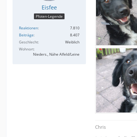
Eisfee
Pfoten-Legende
Reaktionen
7.810
Beiträge
8.407
Geschlecht
Weiblich
Wohnort
Nieders., Nähe Alfeld/Leine
Chris