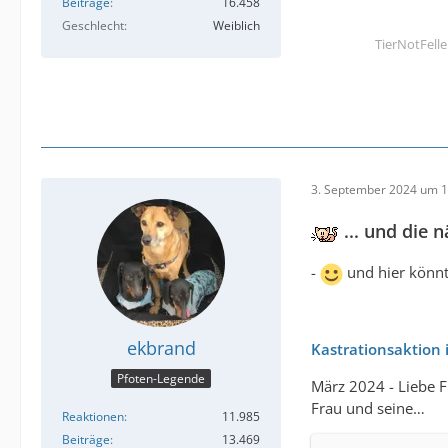
Beiträge
16.458
Geschlecht
Weiblich
TierNotFell
3. September 2024 um 1
... und die 
-
und hier könnt
ekbrand
Kastrationsaktion
Pfoten-Legende
März 2024 - Liebe F
Frau und seine…
Reaktionen
11.985
Beiträge
13.469