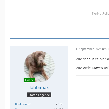
TierNotFell
1. September 2024 um 1
Wie schaut es hier 
Wie viele Katzen mü
Online
labbimax
Pfoten-Legende
Reaktionen
7.188