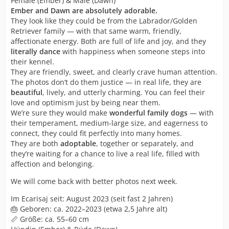
Female (Ember) & Male (Dawn)
Ember and Dawn are absolutely adorable.
They look like they could be from the Labrador/Golden
Retriever family — with that same warm, friendly,
affectionate energy. Both are full of life and joy, and they
literally dance
with happiness when someone steps into
their kennel.
They are friendly, sweet, and clearly crave human attention.
The photos don’t do them justice — in real life, they are
beautiful
, lively, and utterly charming. You can feel their
love and optimism just by being near them.
We’re sure they would make
wonderful family dogs
— with
their temperament, medium-large size, and eagerness to
connect, they could fit perfectly into many homes.
They are both
adoptable
, together or separately, and
they’re waiting for a chance to live a real life, filled with
affection and belonging.
We will come back with better photos next week.
Im Ecarisaj seit: August 2023 (seit fast 2 Jahren)
🎂 Geboren: ca. 2022–2023 (etwa 2,5 Jahre alt)
📏 Größe: ca. 55–60 cm