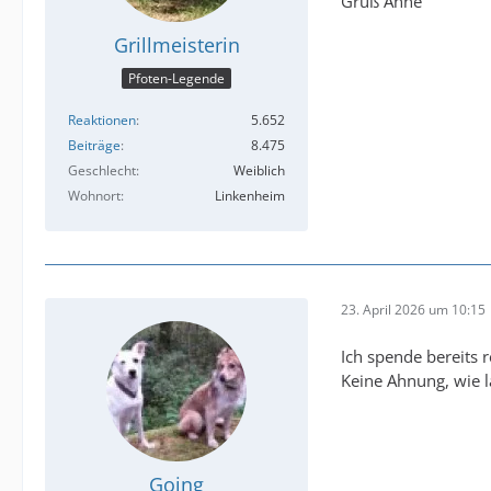
Gruß Anne
Grillmeisterin
Pfoten-Legende
Reaktionen
5.652
Beiträge
8.475
Geschlecht
Weiblich
Wohnort
Linkenheim
23. April 2026 um 10:15
Ich spende bereits
Keine Ahnung, wie l
Going