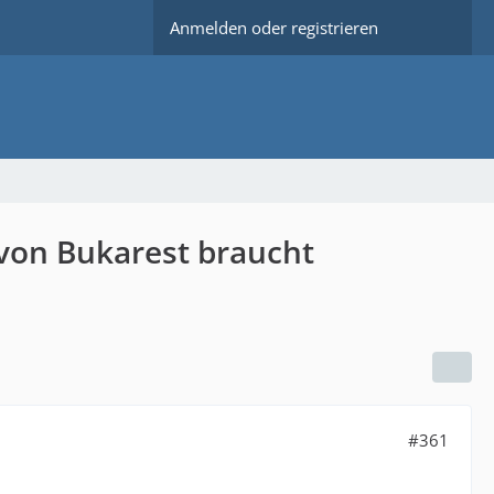
Anmelden oder registrieren
 von Bukarest braucht
#361