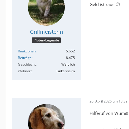
Geld ist raus 🙂
Grillmeisterin
Pfoten-Legende
Reaktionen
5.652
Beiträge
8.475
Geschlecht
Weiblich
Wohnort
Linkenheim
20. April 2026 um 18:39
Hilferuf von Wumi‼️