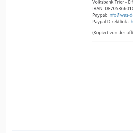
Volksbank Trier - Ei
IBAN: DE7058660
Paypal:
info@was-d
Paypal Direktlink :
h
(Kopiert von der off