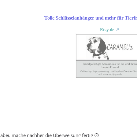
Tolle Schlüsselanhänger und mehr für Tierfr
Etsy.de
dabei, mache nachher die Überweisung fertig 😥