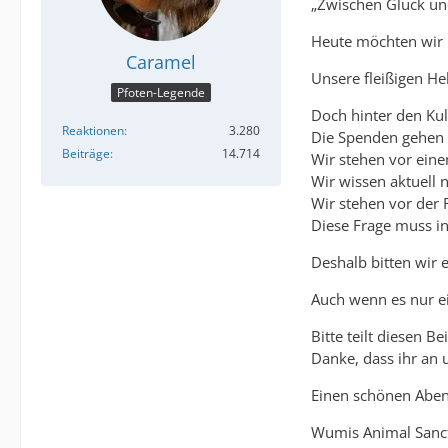
„Zwischen Glück un
Heute möchten wir u
Caramel
Unsere fleißigen He
Pfoten-Legende
Doch hinter den Kul
Reaktionen
3.280
Die Spenden gehen 
Beiträge
14.714
Wir stehen vor ein
Wir wissen aktuell n
Wir stehen vor der 
Diese Frage muss i
Deshalb bitten wir e
Auch wenn es nur ein
Bitte teilt diesen B
Danke, dass ihr an u
Einen schönen Aben
Wumis Animal Sanct