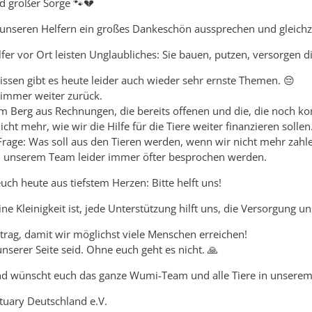
d großer Sorge 🐾💔
nseren Helfern ein großes Dankeschön aussprechen und gleichzei
lfer vor Ort leisten Unglaubliches: Sie bauen, putzen, versorgen 
issen gibt es heute leider auch wieder sehr ernste Themen. 😔
immer weiter zurück.
em Berg aus Rechnungen, die bereits offenen und die, die noch 
icht mehr, wie wir die Hilfe für die Tiere weiter finanzieren sollen
Frage: Was soll aus den Tieren werden, wenn wir nicht mehr zah
n unserem Team leider immer öfter besprochen werden.
uch heute aus tiefstem Herzen: Bitte helft uns!
e Kleinigkeit ist, jede Unterstützung hilft uns, die Versorgung un
eitrag, damit wir möglichst viele Menschen erreichen!
nserer Seite seid. Ohne euch geht es nicht. 🙏
d wünscht euch das ganze Wumi-Team und alle Tiere in unserem
uary Deutschland e.V.