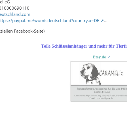
fel eG
1010000690110
eutschland.com
ttps://paypal.me/wumisdeutschland?country.x=DE
...
iziellen Facebook-Seite)
Tolle Schlüsselanhänger und mehr für Tierfr
Etsy.de