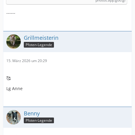
photos.app.goo.gl
------
Grillmeisterin
Pfoten-Legende
15. März 2026 um 20:29
🥰
Lg Anne
Benny
Pfoten-Legende