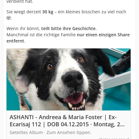
verdient hat.
Sie wiegt derzeit
30 kg
– ein kleines bisschen zu viel noch
🫣.
Wenn ihr könnt,
teilt bitte ihre Geschichte
.
Manchmal ist die richtige Familie
nur einen einzigen Share
entfernt
.
ASHANTI - Andreea & Maria Foster | Ex-
Ecarisaj 112 | DOB 04.12.2015 · Montag, 27.
Okt. 📸
Geteiltes Album · Zum Ansehen tippen.