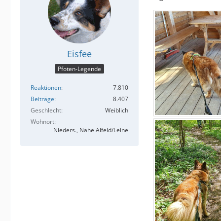
Eisfee
Pfoten-Legende
Reaktionen
7.810
Beiträge
8.407
Geschlecht
Weiblich
Wohnort
Nieders., Nähe Alfeld/Leine