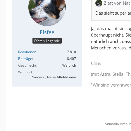
Zitat von Nac
Das sieht super au
Ja, das macht sie s
Eisfee
überhaupt nicht. Si
natürlich auch, das
Pfoten-Legende
Menschen voraus, di
Reaktionen
7.810
Beiträge
8.407
Chris
Geschlecht
Weiblich
Wohnort
(mit Astra, Stella, 
Nieders., Nähe Alfeld/Leine
"Wir sind verantwort
Animalia Amo In