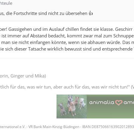
hteule
s, die Fortschritte sind nicht zu übersehen 👍
uper! Gassigehen und im Auslauf chillen findet sie klasse. Geschi
e ist immer auf Abstand bedacht, kommt zwar mal zum Schnuppern 
s man sie nicht einfangen könnte, wenn sie abhauen würde. Das m
e sich dieser Tatsache wirklich bewusst sind und entsprechende
Thorin, Ginger und Mika)
lich für das, was wir tun, aber auch für das, was wir nicht tun!" (V
ternational e.V. - VR Bank Main-Kinzig-Büdingen - IBAN DE87506616390201289