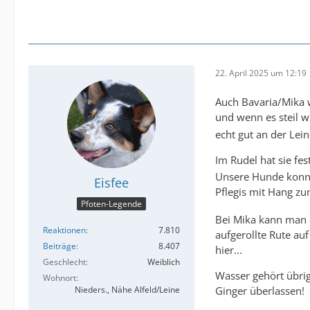
22. April 2025 um 12:19
Auch Bavaria/Mika w
und wenn es steil 
echt gut an der Lei
Im Rudel hat sie fes
Unsere Hunde konnte
Eisfee
Pflegis mit Hang z
Pfoten-Legende
Bei Mika kann man d
Reaktionen
7.810
aufgerollte Rute auf
Beiträge
8.407
hier...
Geschlecht
Weiblich
Wasser gehört übrig
Wohnort
Ginger überlassen!
Nieders., Nähe Alfeld/Leine