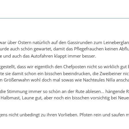
ar über Ostern natürlich auf den Gassirunden zum Leinebergland
wurde auch schön gewartet, damit das Pflegefrauchen keinen Abf
ne und auch das Autofahren klappt immer besser.
tgestellt, dass wir eigentlich den Chefposten nicht so wirklich gu
 sie damit schon ein bisschen beeindrucken, die Zweibeiner nicht,
um Größenwahn wohl doch mal sowas wie Nachteules Nilla ansch
ie Stimmung immer so schön an der Rute ablesen... hängende Rut
 Halbmast, Laune gut, aber noch ein bisschen vorsichtig bei Neuem 
ens nicht unbedingt zu ihren Vorlieben. Pfoten rein und saufen 