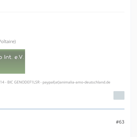
oltaire)
314 - BIC GENODEF1LSR - paypal(at)animalia-amo-deutschland.de
#63