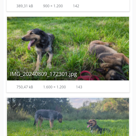
389,31 kB
900 × 1.200
142
IMG_20240809_172301.jpg
750,47 kB
1.600 × 1.200
143