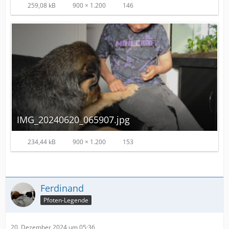
259,08 kB
900 × 1.200
146
IMG_20240620_065907.jpg
234,44 kB
900 × 1.200
153
Ferdinand
Pfoten-Legende
20. Dezember 2024 um 05:36