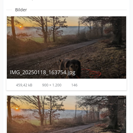
Bilder
IMG_20250118_163754.jpg
459,42 kB
900 × 1.200
146