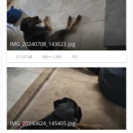
IMG_20240708_143623.jpg
211,07 kB
900 × 1.200
152
IMG_20240624_145405.jpg