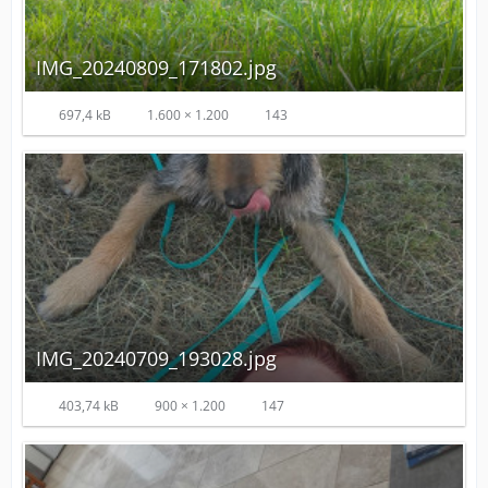
IMG_20240809_171802.jpg
697,4 kB
1.600 × 1.200
143
IMG_20240709_193028.jpg
403,74 kB
900 × 1.200
147