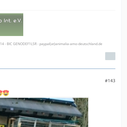
314 - BIC GENODEF1LSR - paypal(at)animalia-amo-deutschland.de
#143