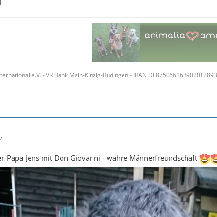
l
ternational e.V. - VR Bank Main-Kinzig-Büdingen - IBAN DE87506616390201289
37
ger-Papa-Jens mit Don Giovanni - wahre Männerfreundschaft