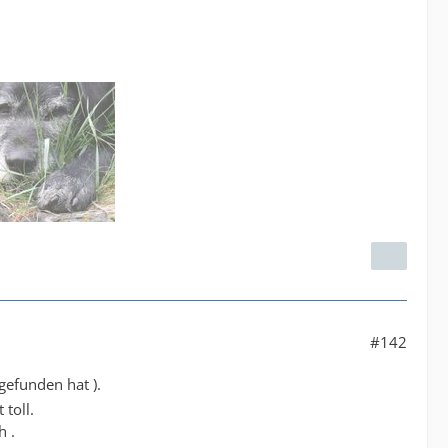
#142
 gefunden hat ).
toll.
h .