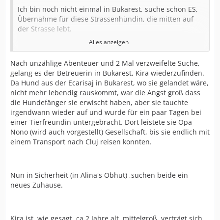
Ich bin noch nicht einmal in Bukarest, suche schon ES,
Übernahme für diese Strassenhündin, die mitten auf
der Strasse lebt.
Alles anzeigen
Ich werde sie diese Woche noch treffen.
Nach unzählige Abenteuer und 2 Mal verzweifelte Suche,
gelang es der Betreuerin in Bukarest, Kira wiederzufinden.
Da Hund aus der Ecarisaj in Bukarest, wo sie gelandet wäre,
nicht mehr lebendig rauskommt, war die Angst groß dass
facebook.com/luminita.sam/vide…643510316/?
die Hundefänger sie erwischt haben, aber sie tauchte
type=3&theater
irgendwann wieder auf und wurde für ein paar Tagen bei
einer Tierfreundin untergebracht. Dort leistete sie Opa
Nono (wird auch vorgestellt) Gesellschaft, bis sie endlich mit
Und da wäre noch....
einem Transport nach Cluj reisen konnten.
Sanfter Opa, sieht und hört schlecht...
Nun in Sicherheit (in Alina's Obhut) ,suchen beide ein
neues Zuhause.
facebook.com/photo.php?fbid=19…
0727113841&type=3&theater
Kira ist, wie gesagt, ca 2 Jahre alt, mittelgroß, verträgt sich