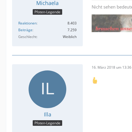
Michaela
Nicht sehen bedeute
Pfoten-Legende
Reaktionen
8.403
Beiträge
7.259
Geschlecht
Weiblich
16. März 2018 um 13:36
Illa
Pfoten-Legende