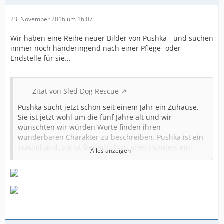
23. November 2016 um 16:07
Wir haben eine Reihe neuer Bilder von Pushka - und suchen
immer noch händeringend nach einer Pflege- oder
Endstelle für sie...
Zitat von Sled Dog Rescue
Pushka sucht jetzt schon seit einem Jahr ein Zuhause.
Sie ist jetzt wohl um die fünf Jahre alt und wir
wünschten wir würden Worte finden ihren
wunderbaren Charakter zu beschreiben. Pushka ist ein
Traumhund, sie ist freundlich zu allen Hunden, ein
Alles anzeigen
bisschenängstlich gegenüber Katzen. Pushka liebt
Menschen.
Der einzige Grund warum sie so lange wartet, könnte
unserer Meinung nach ihr Schilddrüsenproblem sein,
vermutlich verursacht durch das Klima oder den Stress
im Zwinger.