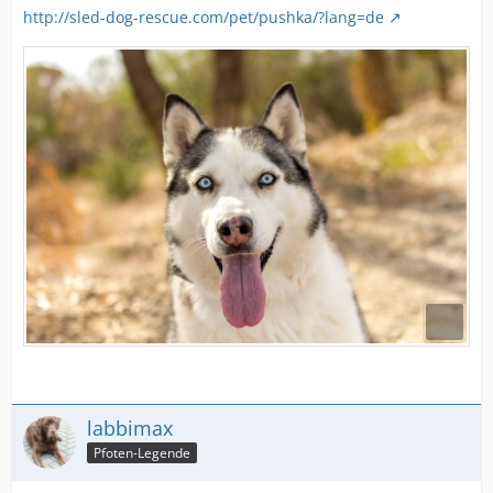
http://sled-dog-rescue.com/pet/pushka/?lang=de
labbimax
Pfoten-Legende