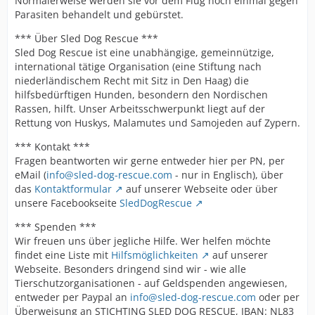
Normalerweise werden sie vor dem Flug noch einmal gegen
Parasiten behandelt und gebürstet.
*** Über Sled Dog Rescue ***
Sled Dog Rescue ist eine unabhängige, gemeinnützige,
international tätige Organisation (eine Stiftung nach
niederländischem Recht mit Sitz in Den Haag) die
hilfsbedürftigen Hunden, besondern den Nordischen
Rassen, hilft. Unser Arbeitsschwerpunkt liegt auf der
Rettung von Huskys, Malamutes und Samojeden auf Zypern.
*** Kontakt ***
Fragen beantworten wir gerne entweder hier per PN, per
eMail (
info@sled-dog-rescue.com
- nur in Englisch), über
das
Kontaktformular
auf unserer Webseite oder über
unsere Facebookseite
SledDogRescue
*** Spenden ***
Wir freuen uns über jegliche Hilfe. Wer helfen möchte
findet eine Liste mit
Hilfsmöglichkeiten
auf unserer
Webseite. Besonders dringend sind wir - wie alle
Tierschutzorganisationen - auf Geldspenden angewiesen,
entweder per Paypal an
info@sled-dog-rescue.com
oder per
Überweisung an STICHTING SLED DOG RESCUE, IBAN: NL83