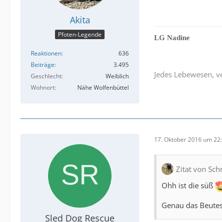
Akita
Pfoten-Legende
LG Nadine
Reaktionen
636
Beiträge
3.495
Jedes Lebewesen, ve
Geschlecht
Weiblich
Wohnort
Nähe Wolfenbüttel
17. Oktober 2016 um 22
Zitat von Sc
Ohh ist die süß
Genau das Beut
Sled Dog Rescue