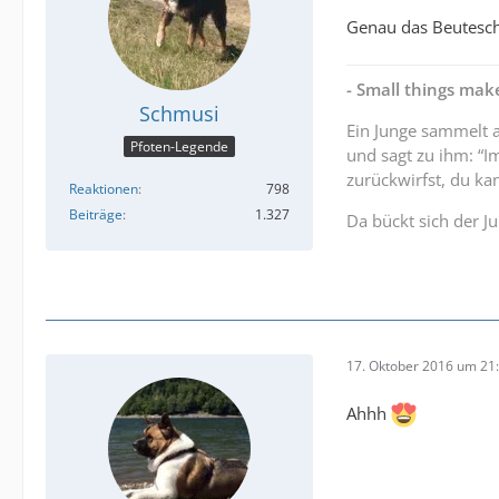
Genau das Beutes
- Small things make
Schmusi
Ein Junge sammelt 
Pfoten-Legende
und sagt zu ihm: “I
zurückwirfst, du kan
Reaktionen
798
Beiträge
1.327
Da bückt sich der J
17. Oktober 2016 um 21
Ahhh