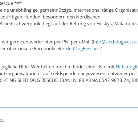
Rescue ***
 eine unabhängige, gemeinnützige, international tätige Organisati
sbedürftigen Hunden, besondern den Nordischen
r Arbeitsschwerpunkt liegt auf der Rettung von Huskys, Malamut
wir gerne entweder hier per PN, per eMail (
info@sled-dog-rescu
der über unsere Facebookseite
SledDogRescue
jegliche Hilfe. Wer helfen möchte findet eine Liste mit
Hilfsmögli
schutzorganisationen - auf Geldspenden angewiesen, entweder per
ICHTING SLED DOG RESCUE, IBAN: NL83 ABNA 0547 9873 74, BI
:55