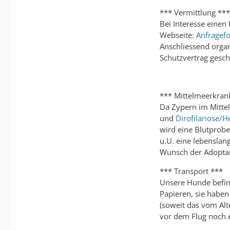
*** Vermittlung ***
Bei Interesse einen
Webseite:
Anfragef
Anschliessend organ
Schutzvertrag gesc
*** Mittelmeerkran
Da Zypern im Mittel
und
Dirofilariose/
wird eine Blutprobe
u.U. eine lebenslan
Wunsch der Adoptant
*** Transport ***
Unsere Hunde befind
Papieren, sie haben 
(soweit das vom Al
vor dem Flug noch 