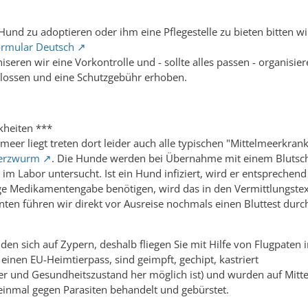
 Hund zu adoptieren oder ihm eine Pflegestelle zu bieten bitten 
ormular Deutsch
iseren wir eine Vorkontrolle und - sollte alles passen - organisi
hlossen und eine Schutzgebühr erhoben.
kheiten ***
meer liegt treten dort leider auch alle typischen "Mittelmeerkran
Herzwurm
. Die Hunde werden bei Übernahme mit einem Blutschne
 im Labor untersucht. Ist ein Hund infiziert, wird er entsprechend
ge Medikamentengabe benötigen, wird das in den Vermittlungstext
en führen wir direkt vor Ausreise nochmals einen Bluttest durc
en sich auf Zypern, deshalb fliegen Sie mit Hilfe von Flugpaten 
einen EU-Heimtierpass, sind geimpft, gechipt, kastriert
ter und Gesundheitszustand her möglich ist) und wurden auf Mit
einmal gegen Parasiten behandelt und gebürstet.