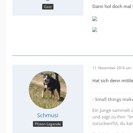
Dann hol doch mal s
Gast
11. November 2016 um 
Hat sich denn mittle
- Small things make
Ein Junge sammelt 
Schmusi
und sagt zu ihm: “I
zurückwirfst, du kan
Pfoten-Legende