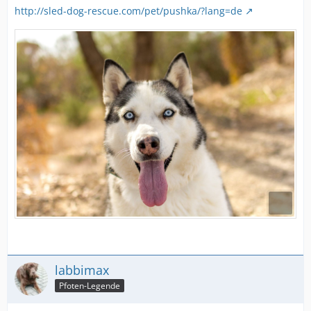
http://sled-dog-rescue.com/pet/pushka/?lang=de
labbimax
Pfoten-Legende