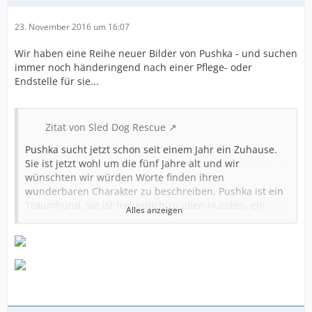
23. November 2016 um 16:07
Wir haben eine Reihe neuer Bilder von Pushka - und suchen
immer noch händeringend nach einer Pflege- oder
Endstelle für sie...
Zitat von Sled Dog Rescue
Pushka sucht jetzt schon seit einem Jahr ein Zuhause.
Sie ist jetzt wohl um die fünf Jahre alt und wir
wünschten wir würden Worte finden ihren
wunderbaren Charakter zu beschreiben. Pushka ist ein
Traumhund, sie ist freundlich zu allen Hunden, ein
Alles anzeigen
bisschenängstlich gegenüber Katzen. Pushka liebt
Menschen.
Der einzige Grund warum sie so lange wartet, könnte
unserer Meinung nach ihr Schilddrüsenproblem sein,
vermutlich verursacht durch das Klima oder den Stress
im Zwinger.