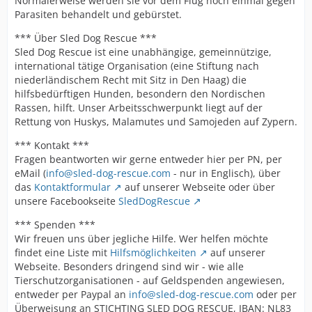
Normalerweise werden sie vor dem Flug noch einmal gegen
Parasiten behandelt und gebürstet.
*** Über Sled Dog Rescue ***
Sled Dog Rescue ist eine unabhängige, gemeinnützige,
international tätige Organisation (eine Stiftung nach
niederländischem Recht mit Sitz in Den Haag) die
hilfsbedürftigen Hunden, besondern den Nordischen
Rassen, hilft. Unser Arbeitsschwerpunkt liegt auf der
Rettung von Huskys, Malamutes und Samojeden auf Zypern.
*** Kontakt ***
Fragen beantworten wir gerne entweder hier per PN, per
eMail (
info@sled-dog-rescue.com
- nur in Englisch), über
das
Kontaktformular
auf unserer Webseite oder über
unsere Facebookseite
SledDogRescue
*** Spenden ***
Wir freuen uns über jegliche Hilfe. Wer helfen möchte
findet eine Liste mit
Hilfsmöglichkeiten
auf unserer
Webseite. Besonders dringend sind wir - wie alle
Tierschutzorganisationen - auf Geldspenden angewiesen,
entweder per Paypal an
info@sled-dog-rescue.com
oder per
Überweisung an STICHTING SLED DOG RESCUE, IBAN: NL83