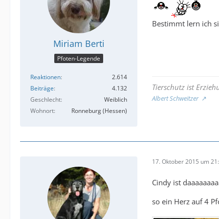
Bestimmt lern ich s
Miriam Berti
Pfoten-Legende
Reaktionen
2.614
Tierschutz ist Erzie
Beiträge
4.132
Albert Schweitzer
Geschlecht
Weiblich
Wohnort
Ronneburg (Hessen)
17. Oktober 2015 um 21
Cindy ist daaaaaaa
so ein Herz auf 4 Pf