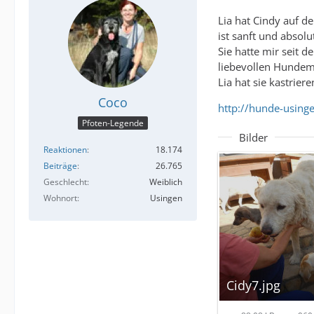
Lia hat Cindy auf de
ist sanft und absol
Sie hatte mir seit 
liebevollen Hunde
Lia hat sie kastrier
Coco
http://hunde-using
Pfoten-Legende
Bilder
Reaktionen
18.174
Beiträge
26.765
Geschlecht
Weiblich
Wohnort
Usingen
Cidy7.jpg