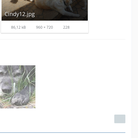
Cindy12.jpg
86,12 kB
960 × 720
228