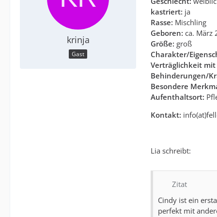
Geschlecht:
weibli
kastriert:
ja
Rasse:
Mischling
Geboren:
ca. März 
krinja
Größe:
groß
Charakter/Eigensc
Gast
Verträglichkeit mit
Behinderungen/Kr
Besondere Merkma
Aufenthaltsort:
Pfl
Kontakt:
info(at)fel
Lia schreibt:
Zitat
Cindy ist ein er
perfekt mit ander