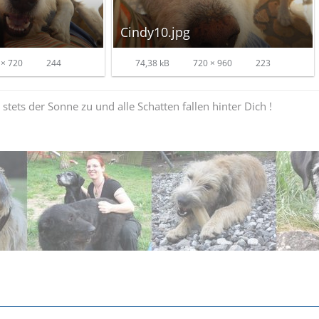
Cindy10.jpg
× 720
244
74,38 kB
720 × 960
223
tets der Sonne zu und alle Schatten fallen hinter Dich !