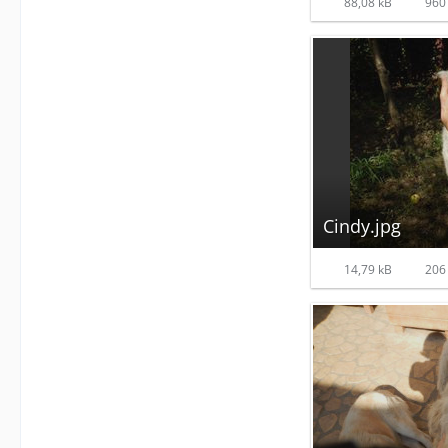
88,08 kB
960 
Cindy.jpg
14,79 kB
206 