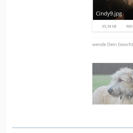
Cindy9.jpg
65,34 kB
960 
wende Dein Gesicht s