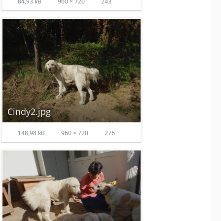
84,93 kB
960 × 720
243
Cindy2.jpg
148,98 kB
960 × 720
276