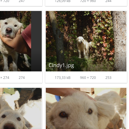
× 720
247
126,09 kB
720 × 960
244
Cindy1.jpg
× 274
274
173,33 kB
960 × 720
253