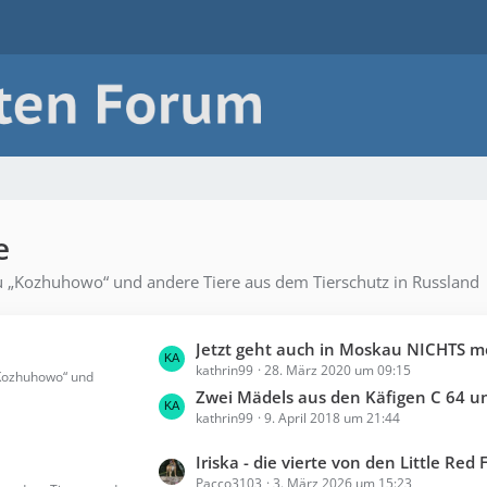
e
au „Kozhuhowo“ und andere Tiere aus dem Tierschutz in Russland
L
Jetzt geht auch in Moskau NICHTS me
kathrin99
28. März 2020 um 09:15
e
„Kozhuhowo“ und
t
Zwei Mädels aus den Käfigen C 64 u
kathrin99
9. April 2018 um 21:44
z
t
L
Iriska - die vierte von den Little Red
e
Pacco3103
3. März 2026 um 15:23
e