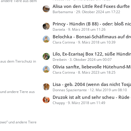
d andere Tiere aus dem
B
t
Alisa von den Little Red Foxes durfte auf eine Pflegestelle und musste nicht von Kozhuhovo na
e
Barbamama
29. Oktober 2024 um 17:22
z
i
t
t
L
Princy - Hündin (B 88) - oder: bloß nicht gucken, Ohnm
e
r
Daniela
9. März 2018 um 11:26
e
B
ä
t
Belochka - Bonsai-Schäfimaus auf drei Beinen (C 47
e
g
Clara Corinna
9. März 2018 um 10:39
z
i
e
t
t
L
Lilo, Ex-Ecarisaj Box 122, süße Hündin, vielfellig, freundlich und fröhlich, mittelgroß bis obere mittlere Größe, geb. ca. 20
e
r
Dreibein
3. Oktober 2024 um 00:07
e
aus dem Tierschutz in
B
ä
t
Olivia sanfte, liebevolle Hütehund-Mix-Dame, 5J kastriert sucht 
e
g
Clara Corinna
8. März 2023 um 18:25
z
i
e
t
t
L
Lisa - geb. 2004 (wenn das nicht Tosja's Schwester ist
e
r
Donnas Spaziertante
12. Mai 2019 um 08:10
e
 und andere Tiere aus
B
ä
t
Druzok ist alt und sehr scheu - Rüde 
e
g
Chappy
9. März 2018 um 11:49
z
i
e
t
t
e
r
owo“ und andere Tiere
B
ä
e
g