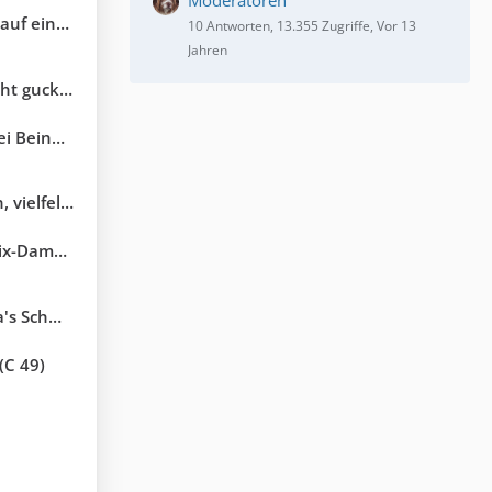
Moderatoren
ch Malinka umziehen
10 Antworten, 13.355 Zugriffe, Vor 13
Jahren
achtsgefahr!
) - in D -
20 (bei Arca) (Pfotenglück)
ihre Familie
..) C 152
(C 49)