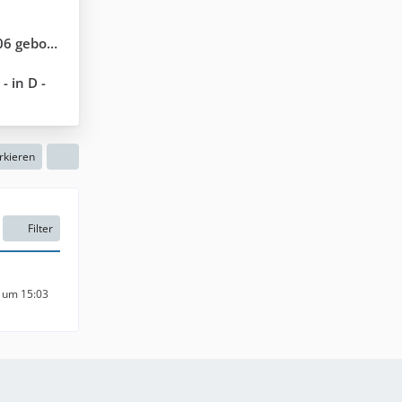
Kozhuhowo (B 184)
- in D -
rkieren
Filter
7 um 15:03