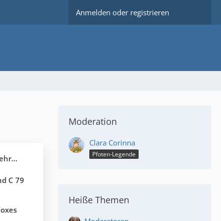
Anmelden oder registrieren
Moderation
Clara Corinna
Pfoten-Legende
hr...
nd C 79
Heiße Themen
 Foxes