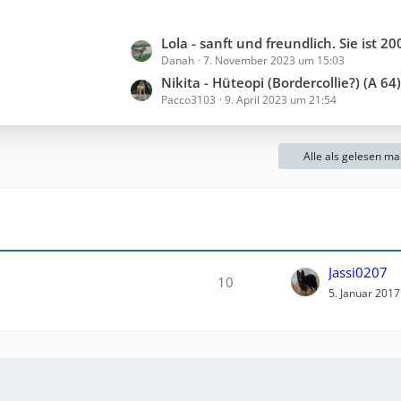
i
e
t
L
Lola - sanft und freundlich. Sie ist 2006 geboren und sitzt schon ewig im Shelter 
r
Danah
7. November 2023 um 15:03
e
ä
t
Nikita - Hüteopi (Bordercollie?) (A 64) 
g
Pacco3103
9. April 2023 um 21:54
z
e
t
e
Alle als gelesen ma
B
e
i
t
r
ä
Jassi0207
g
10
5. Januar 201
e